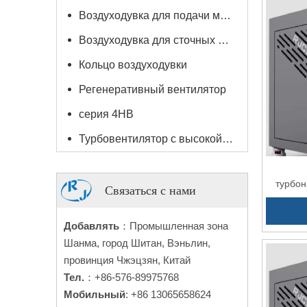
Воздуходувка для подачи материала / вакуумный погрузчик
Воздуходувка для сточных вод / водоподготовки
Кольцо воздуходувки
Регенеративный вентилятор
серия 4HB
Турбовентилятор с высокой скоростью
турбон
Связаться с нами
ЧРП
Добавлять
：Промышленная зона
Шанма, город Шитан, Вэньлин,
провинция Чжэцзян, Китай
Тел.
：+86-576-89975768
Мобильный
: +86 13065658624