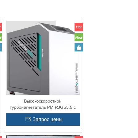
Высокоскоростной
турбонагнетатель PM RJGS5.5 с
ЧРП для воздушного ножа
Запрос цены