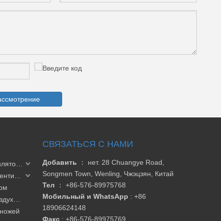
ассмотрение
СВЯЗАТЬСЯ С НАМИ
Добавить
： нет. 28 Chuangye Road,
Однофазный кольцевой вентилятор 2HB
Songmen Town, Wenling, Чжэцзян, Китай
2HB Трехфазный кольцевой вентилятор
Тел
：
+86-576-89975768
лом
Мобильный и WhatsApp
: +86
Аксессуары для кольцевых воздуходувок
18906624148
 ножей
Факс
:
+86-576-89975769