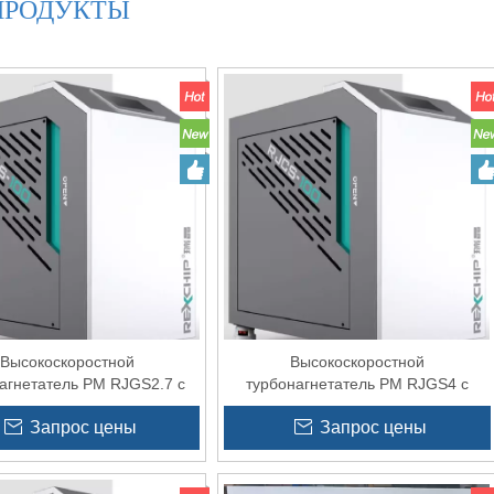
ПРОДУКТЫ
Высокоскоростной
Высокоскоростной
агнетатель PM RJGS2.7 с
турбонагнетатель PM RJGS4 с
 для воздушного ножа
частотно-регулируемым приводом
Запрос цены
Запрос цены
для воздушного ножа