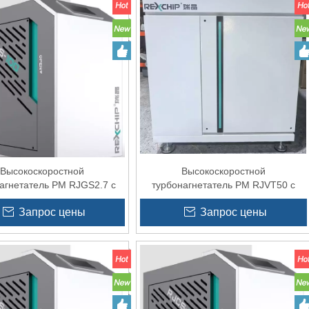
Высокоскоростной
Высокоскоростной
агнетатель PM RJGS2.7 с
турбонагнетатель PM RJVT50 с
 для воздушного ножа
частотно-регулируемым приводом
Запрос цены
Запрос цены
для системы пылеулавливания