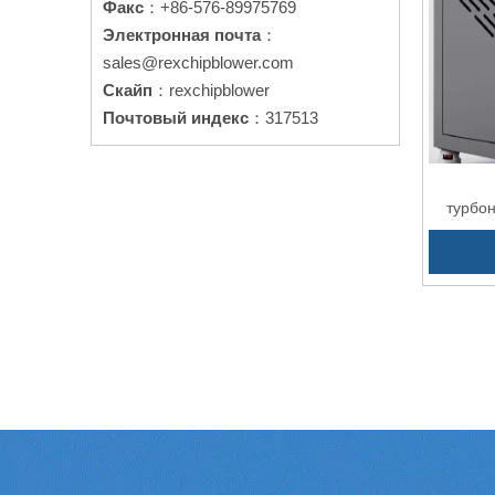
Факс
：+86-576-89975769
Электронная почта
：
sales@rexchipblower.com
Скайп
：rexchipblower
Почтовый индекс
：317513
турбо
ЧРП