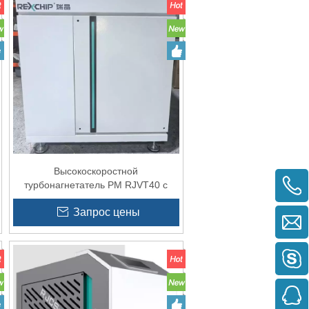
Высокоскоростной
турбонагнетатель PM RJVT40 с
частотно-регулируемым приводом
Запрос цены
для системы сбора пыли