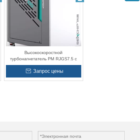
Высокоскоростной
турбонагнетатель PM RJGS7.5 с
ЧРП для аквакультуры
Запрос цены