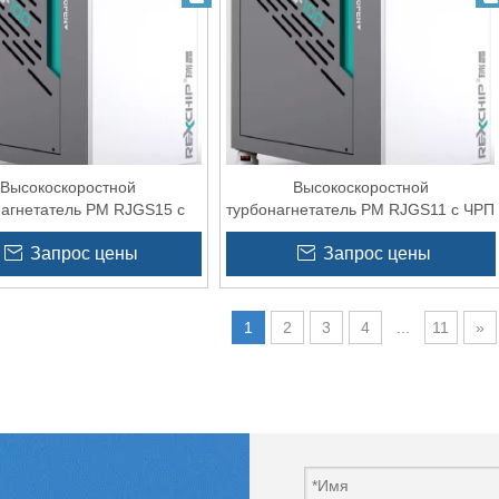
Высокоскоростной
Высокоскоростной
нагнетатель PM RJGS15 с
турбонагнетатель PM RJGS11 с ЧРП
 для швейной машины
для аквакультуры 15 л.с.
Запрос цены
Запрос цены
1
2
3
4
...
11
»