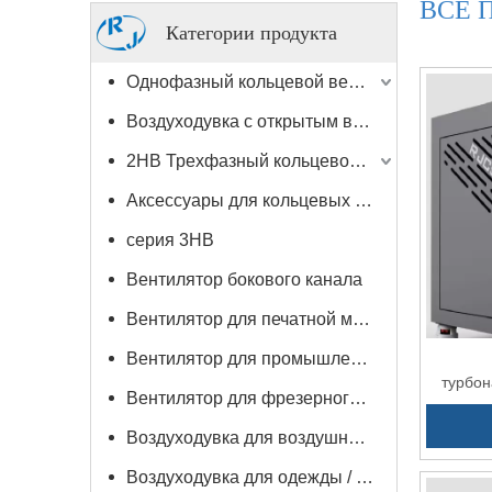
ВСЕ 
Категории продукта
Однофазный кольцевой вентилятор 2HB
Воздуходувка с открытым валом
2HB Трехфазный кольцевой вентилятор
Аксессуары для кольцевых воздуходувок
серия 3HB
Вентилятор бокового канала
Вентилятор для печатной машины
Вентилятор для промышленного пылесоса
турбон
Вентилятор для фрезерного станка с ЧПУ / деревообрабатывающего станка
ЧРП
Воздуходувка для воздушных ножей
Воздуходувка для одежды / резки кожи / сушильная машина