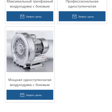
Максимальный трехфазный
Профессиональная
воздуходувка с боковым
одноступенчатая
каналом для формовочной
воздуходувка с боковым
машины для пластика
каналом для
Запрос цены
Запрос цены
гальванического покрытия
Мощная одноступенчатая
воздуходувка с боковым
каналом для центральной
подачи
Запрос цены