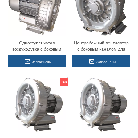
Одноступенчатая
Центробежный вентилятор
воздуходувка с боковым
с боковым каналом для
каналом высшего качества
промышленного пылесоса
для гравировального станка
Запрос цены
Запрос цены
с ЧПУ