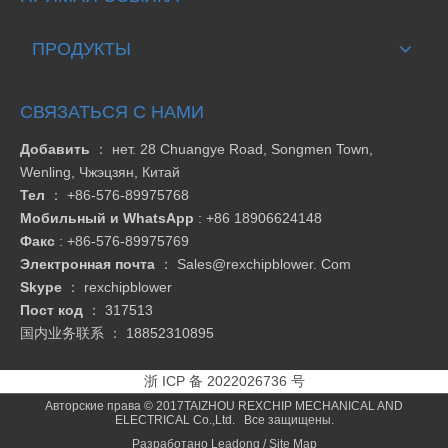
ПРОДУКТЫ
СВЯЗАТЬСЯ С НАМИ
Добавить
： нет. 28 Chuangye Road, Songmen Town,
Wenling, Чжэцзян, Китай
Тел
：
+86-576-89975768
Мобильный и WhatsApp
: +86 18906624148
Факс
:
+86-576-89975769
Электронная почта
：
Sales@rexchipblower. Com
Skype
：
rexchipblower
Пост код
： 317513
国内业务联系 ：
18852310895
浙 ICP 备 2022026736 号
Авторские права © 2017TAIZHOU REXCHIP MECHANICAL AND
ELECTRICAL Co.,Ltd. Все защищены.
Разработано
Leadong
/
Site Map