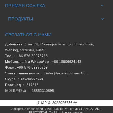
ПРЯМАЯ ССЫЛКА
ПРОДУКТЫ
СВЯЗАТЬСЯ С НАМИ
Добавить
： нет. 28 Chuangye Road, Songmen Town,
Wenling, Чжэцзян, Китай
Тел
：
+86-576-89975768
Мобильный и WhatsApp
: +86 18906624148
Факс
:
+86-576-89975769
Электронная почта
：
Sales@rexchipblower. Com
Skype
：
rexchipblower
Пост код
： 317513
国内业务联系 ：
18852310895
浙 ICP 备 2022026736 号
Авторские права © 2017TAIZHOU REXCHIP MECHANICAL AND
ELECTRICAL Co.,Ltd. Все защищены.