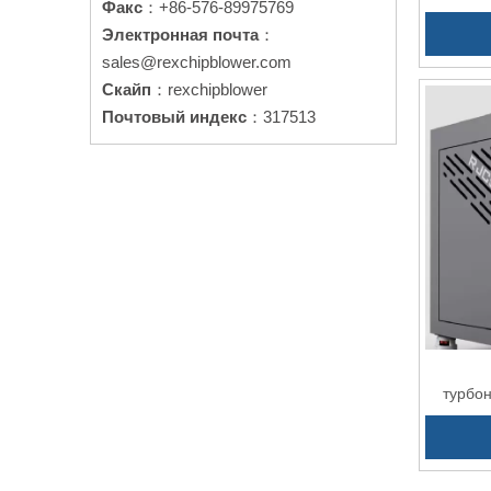
Факс
：+86-576-89975769
ЧРП
Электронная почта
：
sales@rexchipblower.com
Скайп
：rexchipblower
Почтовый индекс
：317513
турбо
ЧРП