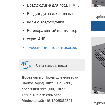
Воздуходувка для подачи материала / вакуумный погрузчик
Воздуходувка для сточных вод / водоподготовки
турбон
ЧРП
Кольцо воздуходувки
Регенеративный вентилятор
серия 4HB
Турбовентилятор с высокой скоростью
Связаться с нами
Добавлять
：Промышленная зона
Шанма, город Шитан, Вэньлин,
провинция Чжэцзян, Китай
Тел.
：+86-576-89975768
Мобильный
: +86 13065658624
турбон