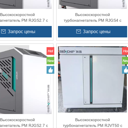
Высокоскоростной
Высокоскоростной
агнетатель PM RJGS2.7 с
турбонагнетатель PM RJGS4 с
 для воздушного ножа
частотно-регулируемым приводом
Запрос цены
Запрос цены
для воздушного ножа
Высокоскоростной
Высокоскоростной
агнетатель PM RJGS2.7 с
турбонагнетатель PM RJVT50 с