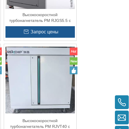
Высокоскоростной
турбонагнетатель PM RJGS5.5 с
ЧРП для воздушного ножа
Запрос цены
Высокоскоростной
турбонагнетатель PM RJVT40 с