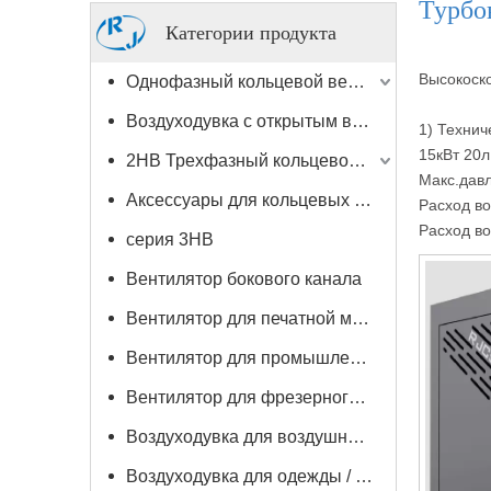
Турбо
Категории продукта
Высокоско
Однофазный кольцевой вентилятор 2HB
Воздуходувка с открытым валом
1) Технич
15кВт 20л
2HB Трехфазный кольцевой вентилятор
Макс.давл
Аксессуары для кольцевых воздуходувок
Расход во
Расход во
серия 3HB
Вентилятор бокового канала
Вентилятор для печатной машины
Вентилятор для промышленного пылесоса
Вентилятор для фрезерного станка с ЧПУ / деревообрабатывающего станка
Воздуходувка для воздушных ножей
Воздуходувка для одежды / резки кожи / сушильная машина