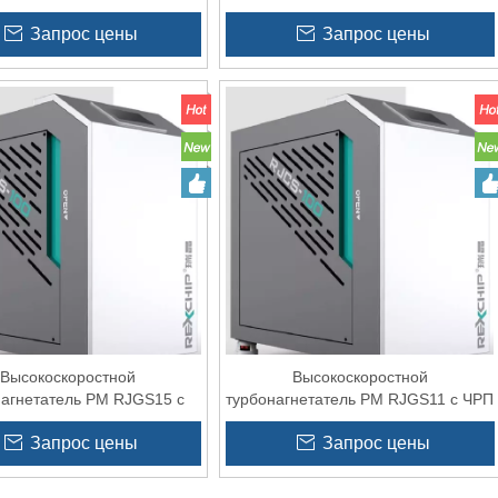
 для воздушного ножа
частотно-регулируемым приводом
Запрос цены
Запрос цены
для системы пылеулавливания
Высокоскоростной
Высокоскоростной
нагнетатель PM RJGS15 с
турбонагнетатель PM RJGS11 с ЧРП
 для швейной машины
для аквакультуры 15 л.с.
Запрос цены
Запрос цены