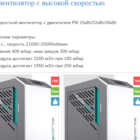
вентилятор с высокой скоростью
ростной вентилятор с двигателем PM 15кВт/22кВт/30кВт
еские параметры:
.с., скорость 21000~25000об/мин
ение 400 мбар, макс.вакуум 300 мбар.
здуха достигает 2200 м3/ч при 180 мбар.
здуха достигает 1950 м3/ч при 250 мбар.