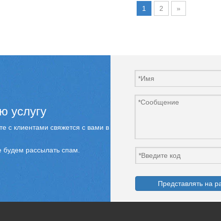
1
2
»
ю услугу
е с клиентами свяжется с вами в
 будем рассылать спам.
Представлять на р