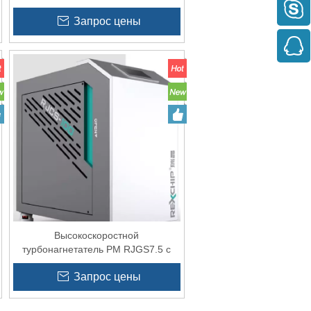
частотно-регулируемым приводом
Запрос цены
для системы сбора пыли
Высокоскоростной
турбонагнетатель PM RJGS7.5 с
ЧРП для аквакультуры
Запрос цены