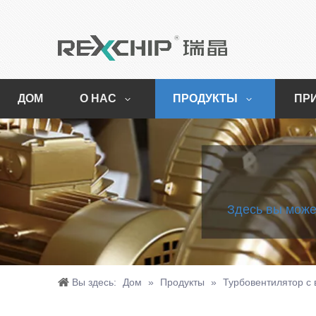
ДОМ
О НАС
ПРОДУКТЫ
ПР
Здесь вы може
Вы здесь:
Дом
»
Продукты
»
Турбовентилятор с 