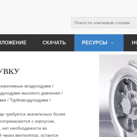
ИЛОЖЕНИЕ
СКАЧАТЬ
РЕСУРСЫ
Н
УВКУ
неративные воздуходувки /
здуходувки высокого давления /
ки / Турбовоздуходувки /
где требуется значительно более
соприкасаются с корпусом,
, нет необходимости во
 через вентилятор, остается