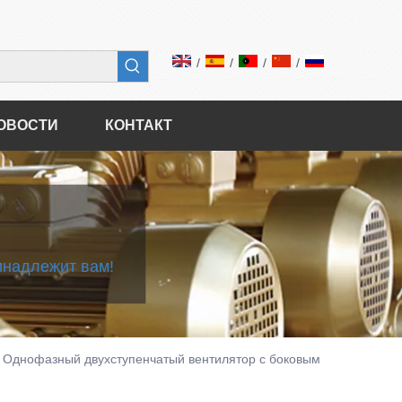
/
/
/
/
ОВОСТИ
КОНТАКТ
инадлежит вам!
Однофазный двухступенчатый вентилятор с боковым