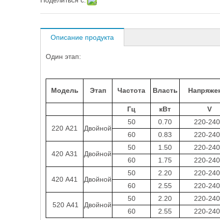
Поделиться с:
Описание продукта
Один этап:
Модель
Этап
Частота
Власть
Напряже
Гц
кВт
V
50
0.70
220-24
220 А21
Двойной
60
0.83
220-24
50
1.50
220-24
420 А31
Двойной
60
1.75
220-24
50
2.20
220-24
420 А41
Двойной
60
2.55
220-24
50
2.20
220-24
520 А41
Двойной
60
2.55
220-24