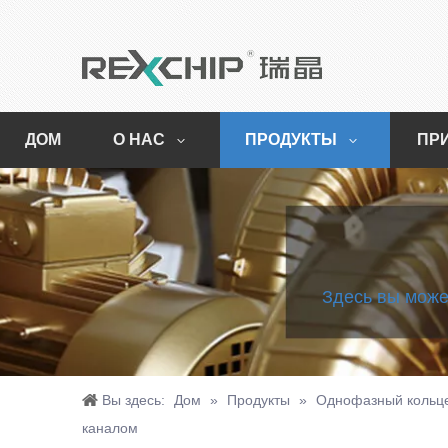
ДОМ
О НАС
ПРОДУКТЫ
ПР
Здесь вы може
Вы здесь:
Дом
»
Продукты
»
Однофазный кольце
каналом