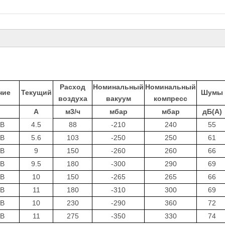
Расход
Номинальный
Номинальный
ние
Текущий
Шумы
воздуха
вакуум
компресс
A
м3/ч
мбар
мбар
дБ(А)
0В
4.5
88
-210
240
55
0В
5.6
103
-250
250
61
0В
9
150
-260
260
66
0В
9.5
180
-300
290
69
0В
10
150
-265
265
66
0В
11
180
-310
300
69
0В
10
230
-290
360
72
0В
11
275
-350
330
74