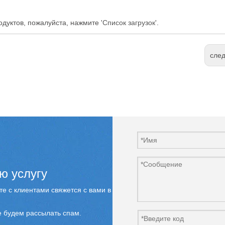
дуктов, пожалуйста, нажмите '
Список загрузок
'.
сле
ю услугу
е с клиентами свяжется с вами в
 будем рассылать спам.