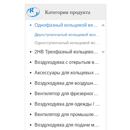
Категории продукта
Однофазный кольцевой вентилятор 2HB
Двухступенчатый кольцевой воздуходув
Одноступенчатый кольцевой воздуходув
2HB Трехфазный кольцевой вентилятор
Воздуходувка с открытым валом
Аксессуары для кольцевых воздуходувок
Воздуходувка для воздушных ножей
Вентилятор для фрезерного станка с ЧПУ / деревообрабатывающего станка
Воздуходувка для одежды / резки кожи / сушильная машина
Вентилятор для промышленного пылесоса
Воздуходувка для подачи материала / вакуумный погрузчик