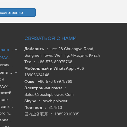
ассмотрение
СВЯЗАТЬСЯ С НАМИ
Добавить
： нет. 28 Chuangye Road,
Однофазный кольцевой вентилятор 2HB
Songmen Town, Wenling, Чжэцзян, Китай
Двухступенчатый кольцевой воздуходув
Тел
：
+86-576-89975768
Одноступенчатый кольцевой воздуходув
Мобильный и WhatsApp
: +86
2HB Трехфазный кольцевой вентилятор
18906624148
лом
Факс
:
+86-576-89975769
Аксессуары для кольцевых воздуходувок
Электронная почта
：
 ножей
Sales@rexchipblower. Com
Вентилятор для фрезерного станка с ЧПУ / деревообрабатывающего станка
Skype
：
rexchipblower
Воздуходувка для одежды / резки кожи / сушильная машина
Пост код
： 317513
Вентилятор для промышленного пылесоса
国内业务联系 ：
18852310895
Воздуходувка для подачи материала / вакуумный погрузчик
ашины