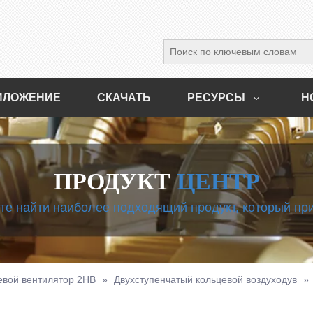
ИЛОЖЕНИЕ
СКАЧАТЬ
РЕСУРСЫ
Н
ПРОДУКТ
ЦЕНТР
те найти наиболее подходящий продукт, который пр
вой вентилятор 2HB
»
Двухступенчатый кольцевой воздуходув
»